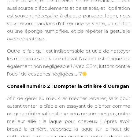
(dans ce sens, et pas l’inverse ?). Les naseaux sont eux
aussi source d’écoulements et de saletés, et l’opération
est souvent nécessaire à chaque pansage. Idem, nous
vous recommandons d’utiliser une serviette, un chiffon
ou une éponge humidifiée, et de répéter la gestuelle
avec délicatesse.
Outre le fait qu’il est indispensable et utile de nettoyer
les muqueuses de votre cheval, l’aspect esthétique est
également non négligeable ! Avec GEM, luttons contre
l’oubli de ces zones négligées … ?
Conseil numéro 2 : Dompter la crinière d’Ouragan
Afin de gérer au mieux les mèches rebelles, sans pour
autant tenter le diable en essayant de pionter comme
un groom international que nous ne sommes pas, notre
meilleur allié : la laque pour cheveux ! Après avoir
brossé la crinière, vaporisez la laque sur le haut de
cette dernière, qui restera en place toute la durée de