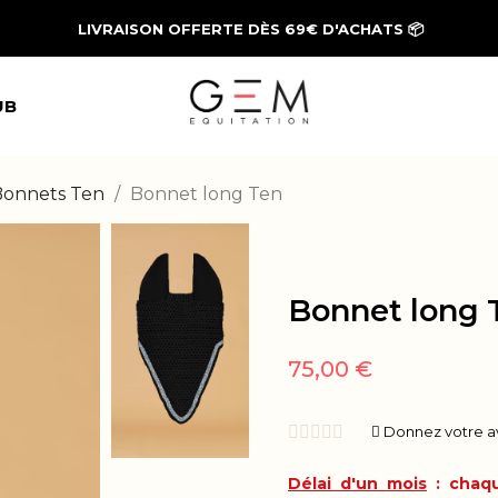
LIVRAISON OFFERTE DÈS 69€ D'ACHATS
📦
UB
Bonnets Ten
Bonnet long Ten
Bonnet long 
75,00 €





Donnez votre a
Délai d'un mois
: chaqu