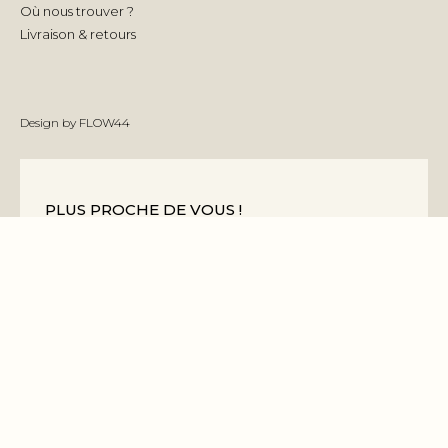
Où nous trouver ?
Livraison & retours
Design by
FLOW44
PLUS PROCHE DE VOUS !
Soyez informé(e) des nouveautés et actualités en
avant-première ♡
S'INSCRIRE
J'accepte les conditions générales et la politique de
confidentialité