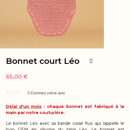
Bonnet court Léo
65,00 €





Donnez votre avis
Délai d'un mois
: chaque bonnet est fabriqué à la
main par notre couturière.
Le bonnet Léo avec
sa bande corail fluo qui rappelle le
logo GEM en silicone du tapis Léo. Le bonnet est