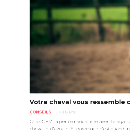
Votre cheval vous ressemble c
CONSEILS
il y a 8 ans
Chez GEM, la performance rime avec l’élégance !
cheval, on l’avoue ! Et parce que c’est quand 