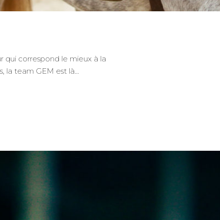
ur qui correspond le mieux à la
us, la team GEM est là…