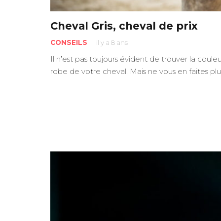
Cheval Gris, cheval de prix
CONSEILS
il y a 8 ans
Il n’est pas toujours évident de trouver la coule
robe de votre cheval. Mais ne vous en faites pl