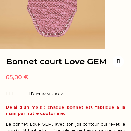
Bonnet court Love GEM
65,00 €





Donnez votre avis
Délai d'un mois
: chaque bonnet est fabriqué à la
main par notre couturière.
Le bonnet Love GEM, avec
son joli contour qui revêt le
logo GEM tout le long.
Complètement assorti au nouveau