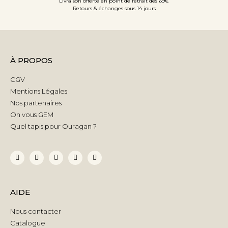
Livraison offerte en point de retrait dès 69€
Retours & échanges sous 14 jours
À PROPOS
CGV
Mentions Légales
Nos partenaires
On vous GEM
Quel tapis pour Ouragan ?
AIDE
Nous contacter
Catalogue