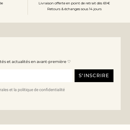
ée
Livraison offerte en point de retrait dès 69€
Retours & échanges sous 14 jours
és et actualités en avant-première ♡
S'INSCRIRE
ales et la politique de confidentialité