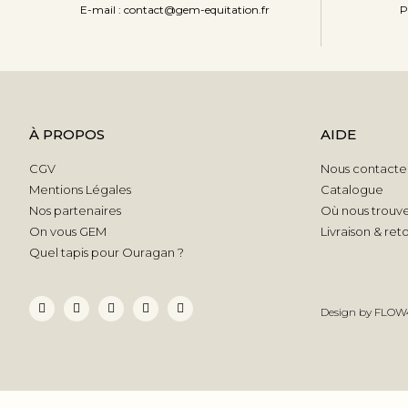
P
E-mail : contact@gem-equitation.fr
À PROPOS
AIDE
CGV
Nous contacte
Mentions Légales
Catalogue
Nos partenaires
Où nous trouve
On vous GEM
Livraison & ret
Quel tapis pour Ouragan ?
Design by
FLOW