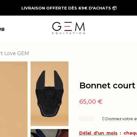
LIVRAISON OFFERTE DÈS 69€ D'ACHATS
📦
UB
rt Love GEM
Bonnet court
65,00 €





Donnez votre a
Délai d'un mois
: chaqu