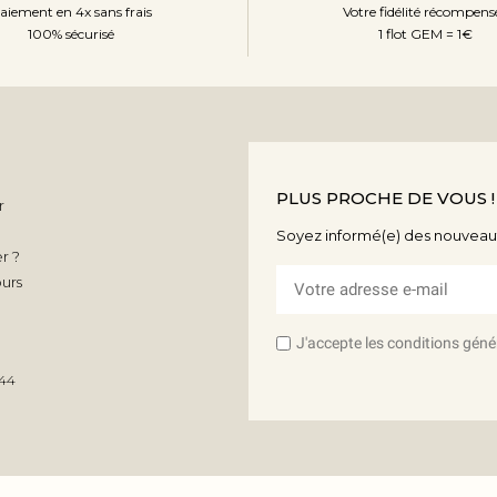
aiement en 4x sans frais
Votre fidélité récompens
100% sécurisé
1 flot GEM = 1€
PLUS PROCHE DE VOUS !
r
Soyez informé(e) des nouveaut
r ?
ours
J'accepte les conditions génér
44